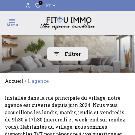
0
Fr
Menu
accueil
Filtrer
ventes
l'agence
Accueil
L'agence
alerte
e-
Installée dans la rue principale du village, notre
mail
agence est ouverte depuis juin 2024. Nous vous
accueillons les lundis, mardis, jeudis et vendredis
contact
de 9h30 à 17h30 (mercredi et week-end sur rendez-
vous). Habitantes du village, nous sommes
disponibles 7j/7 pour répondre à vos questions et