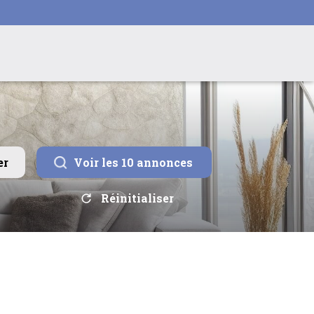
er
Voir les
10
annonces
Réinitialiser