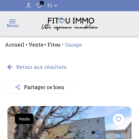
0
Fr
Menu
Accueil
Vente
Fitou
Garage
accueil
ventes
Retour aux résultats
l'agence
Partager ce bien
alerte
e-
mail
Vendu
contact