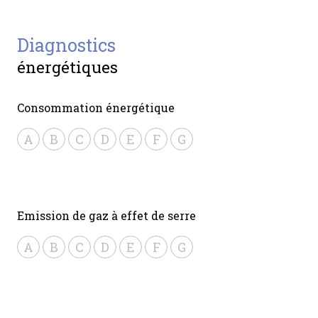
diagnostics
énergétiques
Consommation énergétique
A
B
C
D
E
F
G
Emission de gaz à effet de serre
A
B
C
D
E
F
G