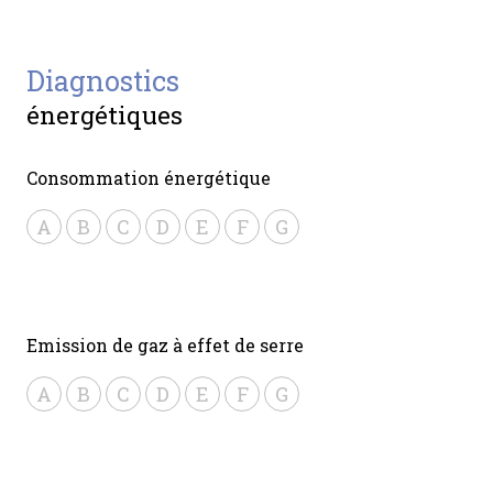
diagnostics
énergétiques
Consommation énergétique
A
B
C
D
E
F
G
Emission de gaz à effet de serre
A
B
C
D
E
F
G