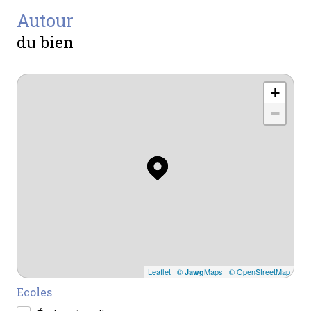
autour
du bien
+
−
Leaflet
|
©
Maps
|
© OpenStreetMap
Jawg
Ecoles