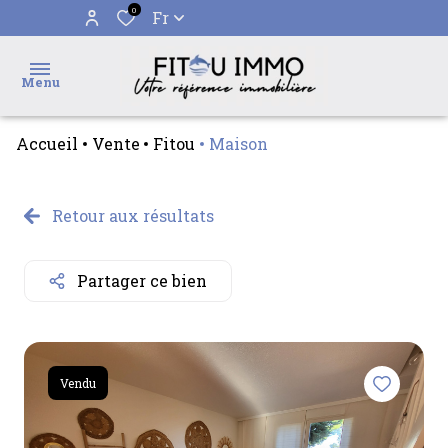
0
Fr
Menu
Accueil
Vente
Fitou
Maison
accueil
ventes
Retour aux résultats
l'agence
Partager ce bien
alerte
e-
mail
Vendu
contact